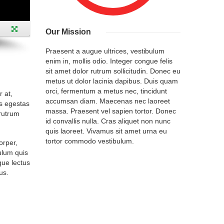
Our Mission
Praesent a augue ultrices, vestibulum
enim in, mollis odio. Integer congue felis
sit amet dolor rutrum sollicitudin. Donec eu
metus ut dolor lacinia dapibus. Duis quam
orci, fermentum a metus nec, tincidunt
r at,
accumsan diam. Maecenas nec laoreet
as egestas
massa. Praesent vel sapien tortor. Donec
 rutrum
id convallis nulla. Cras aliquet non nunc
quis laoreet. Vivamus sit amet urna eu
tortor commodo vestibulum.
orper,
ulum quis
que lectus
us.