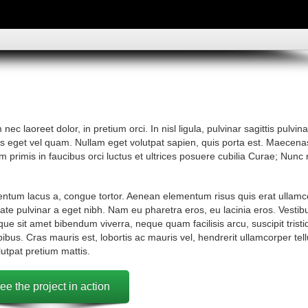
c laoreet dolor, in pretium orci. In nisl ligula, pulvinar sagittis pulvina
bus eget vel quam. Nullam eget volutpat sapien, quis porta est. Maecen
primis in faucibus orci luctus et ultrices posuere cubilia Curae; Nunc
entum lacus a, congue tortor. Aenean elementum risus quis erat ullamc
ate pulvinar a eget nibh. Nam eu pharetra eros, eu lacinia eros. Vestib
ue sit amet bibendum viverra, neque quam facilisis arcu, suscipit tristi
ibus. Cras mauris est, lobortis ac mauris vel, hendrerit ullamcorper tell
tpat pretium mattis.
ee the project in action