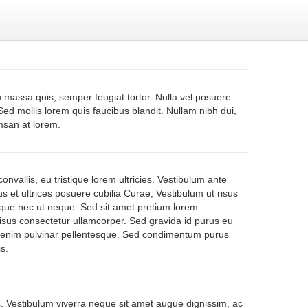
massa quis, semper feugiat tortor. Nulla vel posuere
Sed mollis lorem quis faucibus blandit. Nullam nibh dui,
umsan at lorem.
vallis, eu tristique lorem ultricies. Vestibulum ante
us et ultrices posuere cubilia Curae; Vestibulum ut risus
ue nec ut neque. Sed sit amet pretium lorem.
sus consectetur ullamcorper. Sed gravida id purus eu
n enim pulvinar pellentesque. Sed condimentum purus
s.
is. Vestibulum viverra neque sit amet augue dignissim, ac