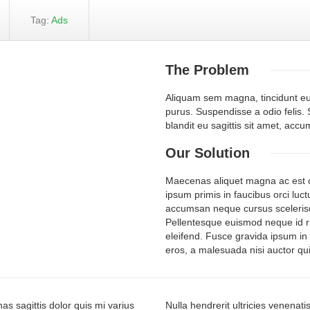
Tag:
Ads
The
Problem
Aliquam sem magna, tincidunt eu 
purus. Suspendisse a odio felis. 
blandit eu sagittis sit amet, acc
Our
Solution
Maecenas aliquet magna ac est con
ipsum primis in faucibus orci luct
accumsan neque cursus scelerisq
Pellentesque euismod neque id ri
eleifend. Fusce gravida ipsum i
eros, a malesuada nisi auctor qui
s sagittis dolor quis mi varius
Nulla hendrerit ultricies venenat