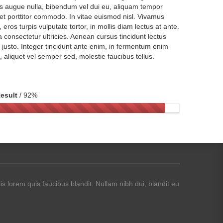
as augue nulla, bibendum vel dui eu, aliquam tempor
t porttitor commodo. In vitae euismod nisl. Vivamus
 eros turpis vulputate tortor, in mollis diam lectus at ante.
consectetur ultricies. Aenean cursus tincidunt lectus
 justo. Integer tincidunt ante enim, in fermentum enim
m, aliquet vel semper sed, molestie faucibus tellus.
esult
/ 92%
 lorem quis faucibus blandit. Nullam nibh dui, blandit eu