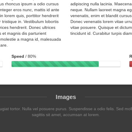
amus rhoncus ipsum a odio cursus
adipiscing nulla lacinia. Maecen
Integer eros nunc, mattis id ante
neque. Nullam laoreet magna ege
n lorem quis, porttitor hendrerit
venenatis, enim et blandit cursus,
tristique in. Vestibulum lobortis
Donec venenatis lorem vitae urna 
rices hendrerit. Donec ultrices
vitae posuere. Quisque et dictum
s et magnis dis parturient
tincidunt id. Curabitur turpis dia
, molestie a magna id, malesuada
nare.
Speed
/ 80%
R
Images
t tortor. Nulla vel posuere purus. Suspendisse a odio felis. Sed mollis
sagittis sit amet, accumsan at lorem.