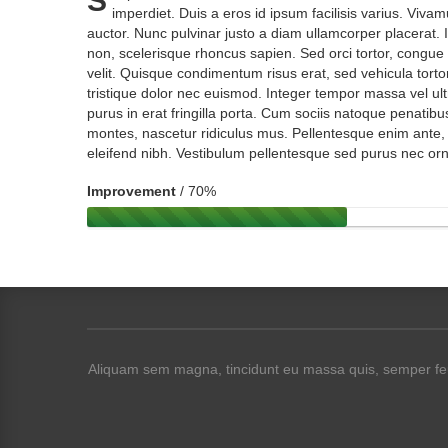
S
imperdiet. Duis a eros id ipsum facilisis varius. Viv
auctor. Nunc pulvinar justo a diam ullamcorper placerat. 
non, scelerisque rhoncus sapien. Sed orci tortor, congue i
velit. Quisque condimentum risus erat, sed vehicula tortor 
tristique dolor nec euismod. Integer tempor massa vel ult
purus in erat fringilla porta. Cum sociis natoque penatibu
montes, nascetur ridiculus mus. Pellentesque enim ante
eleifend nibh. Vestibulum pellentesque sed purus nec or
Improvement
/ 70%
Aliquam sem magna, tincidunt eu massa quis, semper feugia